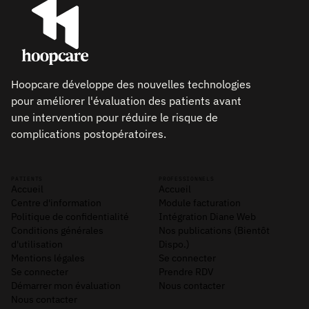
Hoopcare développe des nouvelles technologies
pour améliorer l'évaluation des patients avant
une intervention pour réduire le risque de
complications postopératoires.
PATIENTS
PROFESSIONNELS
Accueil
Accueil
Centre d'information
Module facturation
Politique de confidentialité
Intégration Diane Web
Conditions générales
Nos publications (Bientôt
d'utilisation
Dispo.)
Mentions légales
Se connecter
Se connecter
Prendre RDV
Démarrer mon évaluation
Nous contacter
Nous contacter