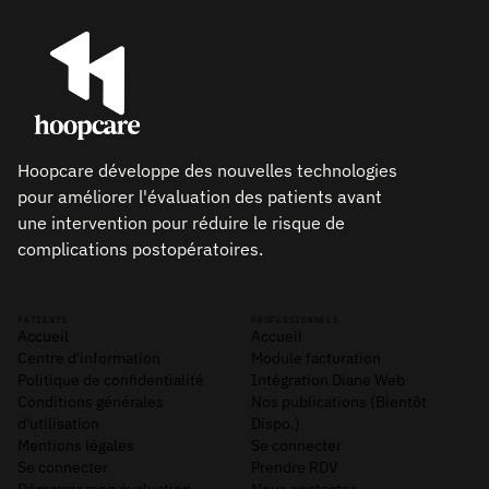
Hoopcare développe des nouvelles technologies
pour améliorer l'évaluation des patients avant
une intervention pour réduire le risque de
complications postopératoires.
PATIENTS
PROFESSIONNELS
Accueil
Accueil
Centre d'information
Module facturation
Politique de confidentialité
Intégration Diane Web
Conditions générales
Nos publications (Bientôt
d'utilisation
Dispo.)
Mentions légales
Se connecter
Se connecter
Prendre RDV